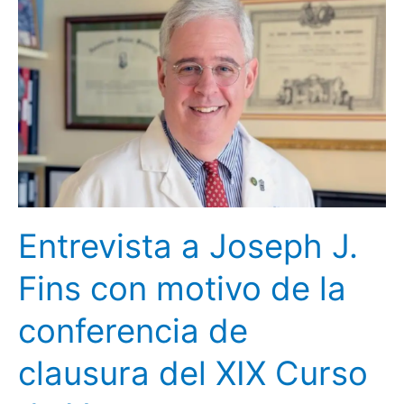
a
Joseph
J.
Fins
con
motivo
de
la
conferencia
de
Entrevista a Joseph J.
clausura
del
Fins con motivo de la
XIX
Curso
conferencia de
de
Verano
clausura del XIX Curso