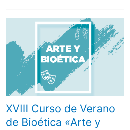
XVIII
Curso
de
Verano
de
Bioética
«Arte
y
Bioética»
XVIII Curso de Verano
de Bioética «Arte y