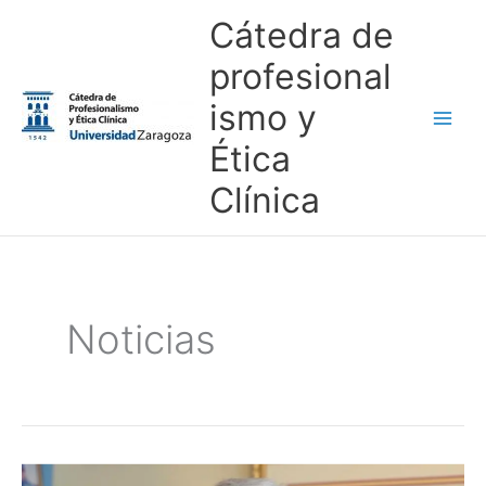
Ir
Main
Cátedra de
al
Men
profesional
contenido
ismo y
Ética
Clínica
Noticias
Entrevista