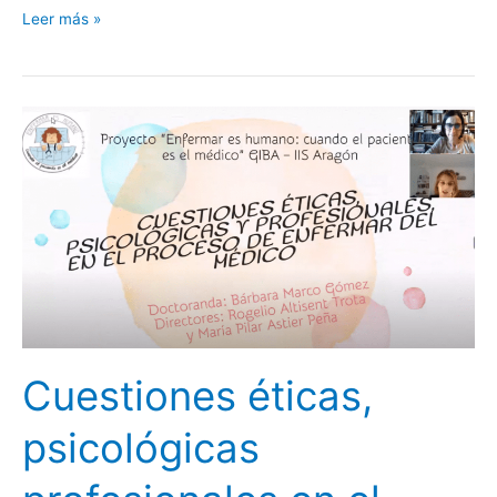
Leer más »
Cuestiones
éticas,
psicológicas
profesionales
en
el
proceso
de
enfermar
del
Cuestiones éticas,
médico.
psicológicas