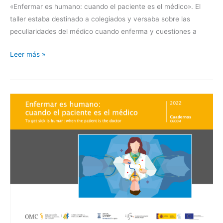
«Enfermar es humano: cuando el paciente es el médico». El
taller estaba destinado a colegiados y versaba sobre las
peculiaridades del médico cuando enferma y cuestiones a
Leer más »
Presentación
del
informe
«Enfermar
es
humano
(…)»