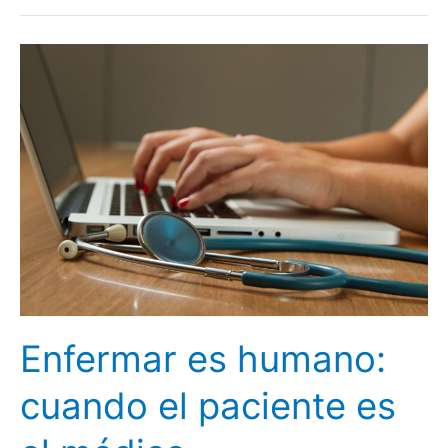
Enfermar
es
humano:
cuando
el
paciente
es
el
médico
Enfermar es humano:
cuando el paciente es