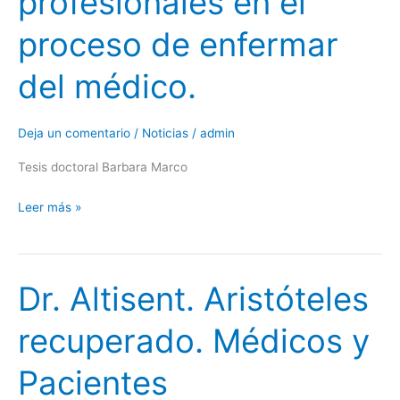
profesionales en el
proceso de enfermar
del médico.
Deja un comentario
/
Noticias
/
admin
Tesis doctoral Barbara Marco
Leer más »
Dr. Altisent. Aristóteles
Dr.
Altisent.
recuperado. Médicos y
Aristóteles
recuperado.
Pacientes
Médicos