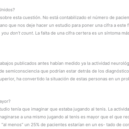
Unidos?
sobre esta cuestión. No está contabilizado el número de pacie
ano que nos deje hacer un estudio para poner una cifra a este 
, you don’t count
. La falta de una cifra certera es un síntoma m
trabajos publicados antes habían medido ya la actividad neurológ
de semiconsciencia que podrían estar detrás de los diagnósticos
perior, ha convertido la situación de estas personas en un pro
ayor?
studio tenía que imaginar que estaba jugando al tenis. La activ
maginarse a una mismo jugando al tenis es mayor que el que req
e “al menos” un 25% de pacientes estarían en un es- tado de co