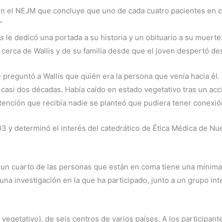
 en el NEJM que concluye que uno de cada cuatro pacientes en c
”
es
le dedicó una portada a su historia y un obituario a su muert
cerca de Wallis y de su familia desde que el joven despertó d
 preguntó a Wallis que quién era la persona que venía hacia él.
asi dos décadas. Había caído en estado vegetativo tras un acci
ención que recibía nadie se planteó que pudiera tener conexión
3 y determinó el interés del catedrático de Ética Médica de Nu
un cuarto de las personas que están en coma tiene una mínima 
na investigación en la que ha participado, junto a un grupo inte
egetativo), de seis centros de varios países. A los participant