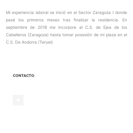
Mi experiencia laboral se inició en el Sector Zaragoza I donde
pasé los primeros meses tras finalizar la residencia. En
septiembre de 2018 me incorpore al C.S. de Ejea de los
Caballeros (Zaragoza) hasta tomar posesión de mi plaza en el
C.S. De Andorra (Teruel)
CONTACTO:
T
w
i
t
t
e
r