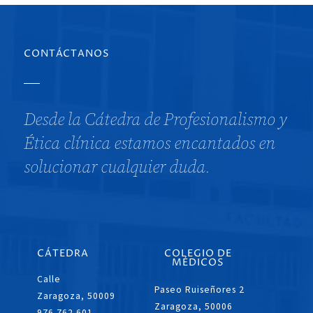
CONTÁCTANOS
Desde la Cátedra de Profesionalismo y
Ética clínica estamos encantados en
solucionar cualquier duda.
CÁTEDRA
COLEGIO DE
MÉDICOS
Calle
Paseo Ruiseñores 2
Zaragoza, 50009
Zaragoza, 50006
976 762 601.