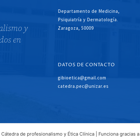
Departamento de Medicina,
Psiquiatría y Dermatología.
alismo y
Zaragoza, 50009
dos en
DATOS DE CONTACTO
gibioetica@gmail.com
catedra.pec@unizar.es
átedra de profesionalismo y Ética Clínica | Funciona gracias 