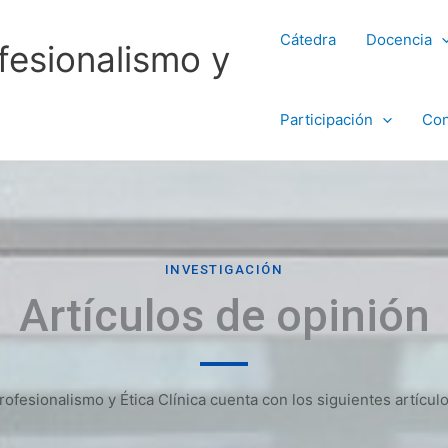
Cátedra
Docencia
fesionalismo y
Participación
Con
INVESTIGACIÓN
Artículos de opinión
ofesionalismo y Ética Clínica cuenta con los siguientes artícul