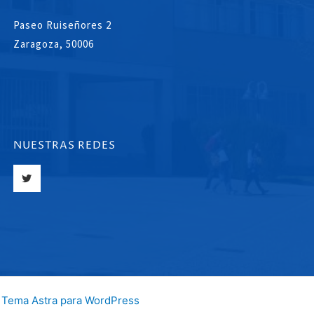
Paseo Ruiseñores 2
Zaragoza, 50006
NUESTRAS REDES
T
w
i
t
t
e
r
a
Tema Astra para WordPress