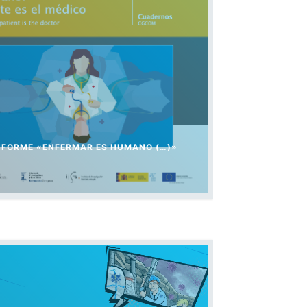
NFORME «ENFERMAR ES HUMANO (…)»