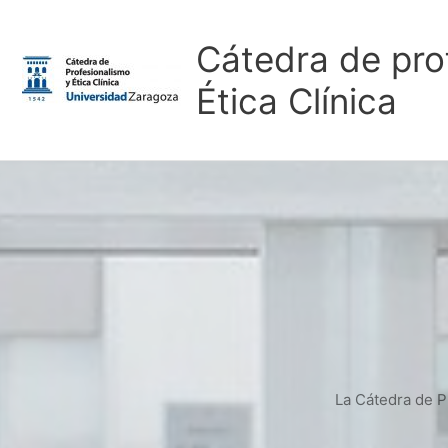
Ir
al
Cátedra de pro
contenido
Ética Clínica
La Cátedra de Pr