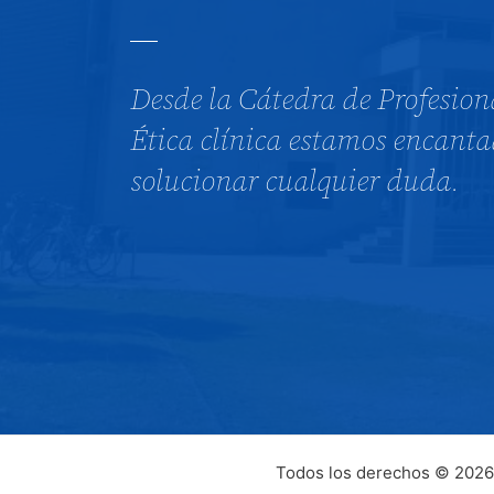
Desde la Cátedra de Profesion
Ética clínica estamos encanta
solucionar cualquier duda.
Todos los derechos © 2026 C